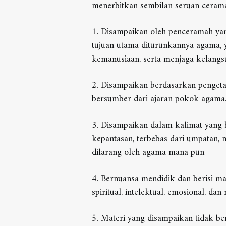
menerbitkan sembilan seruan cerama
1. Disampaikan oleh penceramah y
tujuan utama diturunkannya agama, 
kemanusiaan, serta menjaga kelang
2. Disampaikan berdasarkan penge
bersumber dari ajaran pokok agama
3. Disampaikan dalam kalimat yang 
kepantasan, terbebas dari umpatan,
dilarang oleh agama mana pun
Waka Kesiswaan
TAUFIK HIDAYAT, S.Pd, M.Kes
4. Bernuansa mendidik dan berisi ma
spiritual, intelektual, emosional, dan 
5. Materi yang disampaikan tidak b