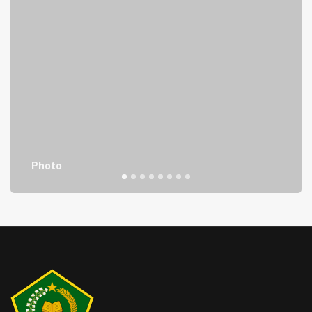
Waka Humas
NUSIRWAN, S.Ag