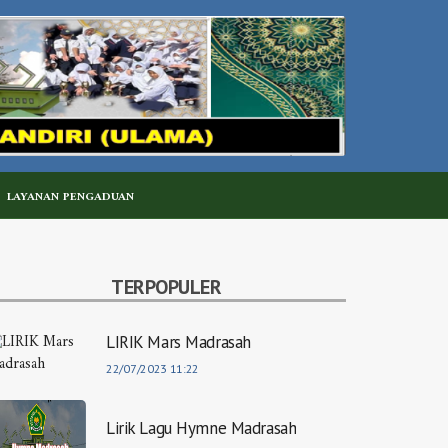
LAYANAN PENGADUAN
TERPOPULER
LIRIK Mars Madrasah
22/07/2023 11:22
Lirik Lagu Hymne Madrasah