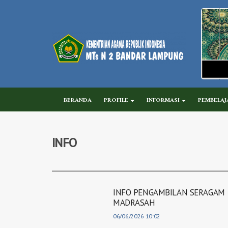
BERANDA
PROFILE
INFORMASI
PEMBELAJ
INFO
INFO PENGAMBILAN SERAGAM
MADRASAH
06/06/2026 10:02