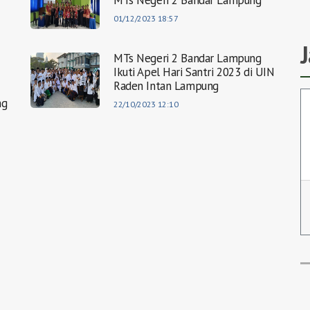
01/12/2023 18:57
un
MTs Negeri 2 Bandar Lampung
Ikuti Apel Hari Santri 2023 di UIN
Raden Intan Lampung
ng
22/10/2023 12:10