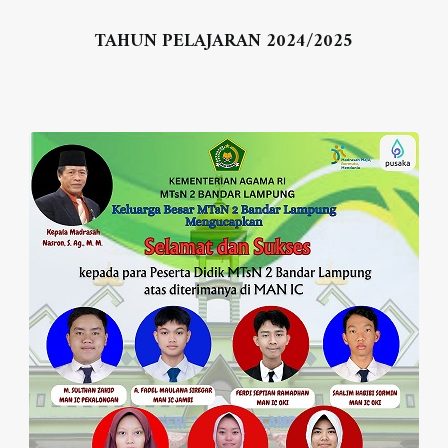
TAHUN PELAJARAN 2024/2025