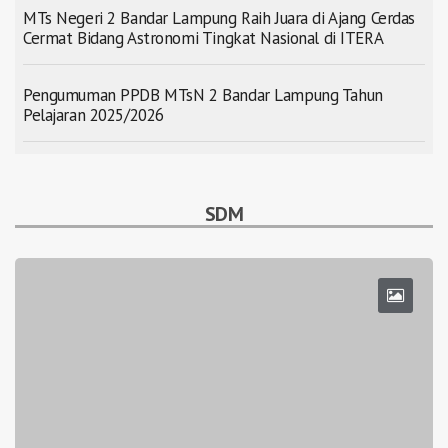
MTs Negeri 2 Bandar Lampung Raih Juara di Ajang Cerdas
Cermat Bidang Astronomi Tingkat Nasional di ITERA
Pengumuman PPDB MTsN 2 Bandar Lampung Tahun
Pelajaran 2025/2026
SDM