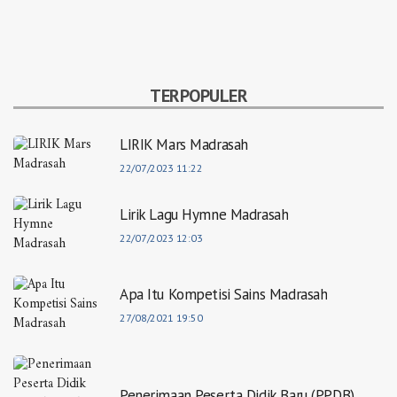
TERPOPULER
LIRIK Mars Madrasah
22/07/2023 11:22
Lirik Lagu Hymne Madrasah
22/07/2023 12:03
Apa Itu Kompetisi Sains Madrasah
27/08/2021 19:50
Penerimaan Peserta Didik Baru (PPDB)