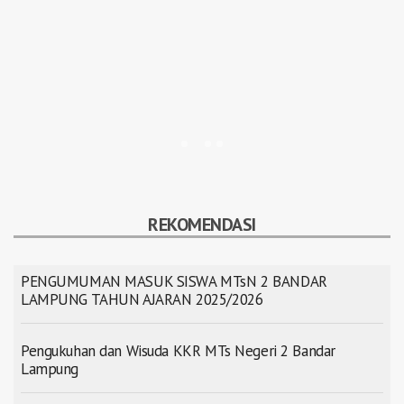
REKOMENDASI
PENGUMUMAN MASUK SISWA MTsN 2 BANDAR
LAMPUNG TAHUN AJARAN 2025/2026
Pengukuhan dan Wisuda KKR MTs Negeri 2 Bandar
Lampung