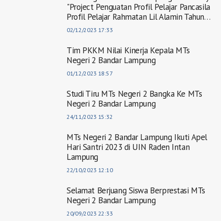
"Project Penguatan Profil Pelajar Pancasila
Profil Pelajar Rahmatan Lil Alamin Tahun
Pelajaran 2023/2024"
02/12/2023 17:33
Tim PKKM Nilai Kinerja Kepala MTs
Negeri 2 Bandar Lampung
01/12/2023 18:57
Studi Tiru MTs Negeri 2 Bangka Ke MTs
Negeri 2 Bandar Lampung
24/11/2023 15:32
MTs Negeri 2 Bandar Lampung Ikuti Apel
Hari Santri 2023 di UIN Raden Intan
Lampung
22/10/2023 12:10
Selamat Berjuang Siswa Berprestasi MTs
Negeri 2 Bandar Lampung
20/09/2023 22:33