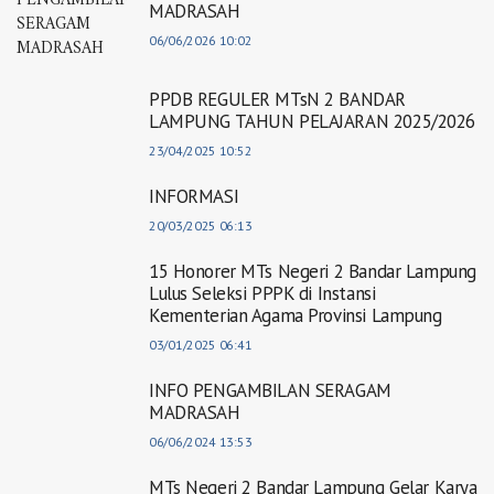
MADRASAH
06/06/2026 10:02
PPDB REGULER MTsN 2 BANDAR
LAMPUNG TAHUN PELAJARAN 2025/2026
23/04/2025 10:52
INFORMASI
20/03/2025 06:13
15 Honorer MTs Negeri 2 Bandar Lampung
Lulus Seleksi PPPK di Instansi
Kementerian Agama Provinsi Lampung
03/01/2025 06:41
INFO PENGAMBILAN SERAGAM
MADRASAH
06/06/2024 13:53
MTs Negeri 2 Bandar Lampung Gelar Karya