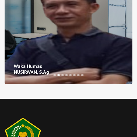
Waka Humas
NUSIRWAN, S.Ag