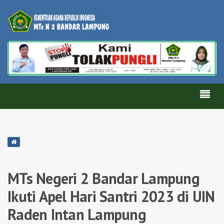
MTs Negeri 2 Bandar Lampung
Ikuti Apel Hari Santri 2023 di UIN
Raden Intan Lampung