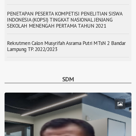
PENETAPAN PESERTA KOMPETISI PENELITIAN SISWA
INDONESIA (KOPSI) TINGKAT NASIONAL JENJANG
SEKOLAH MENENGAH PERTAMA TAHUN 2021
Rekrutmen Calon Musyrifah Asrama Putri MTsN 2 Bandar
Lampung TP. 2022/2023
SDM