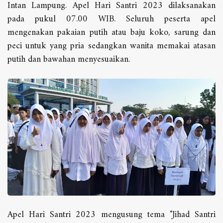
Intan Lampung. Apel Hari Santri 2023 dilaksanakan
pada pukul 07.00 WIB. Seluruh peserta apel
mengenakan pakaian putih atau baju koko, sarung dan
peci untuk yang pria sedangkan wanita memakai atasan
putih dan bawahan menyesuaikan.
Apel Hari Santri 2023 mengusung tema "Jihad Santri