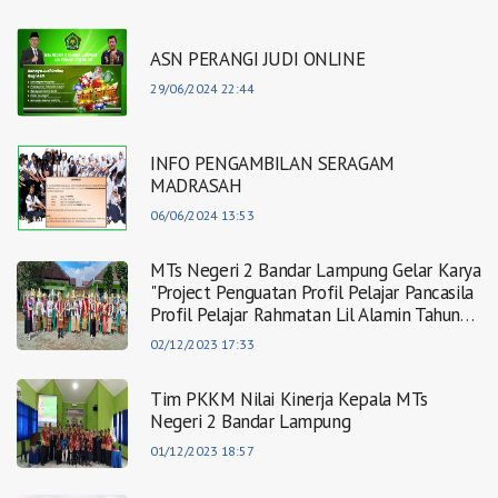
ASN PERANGI JUDI ONLINE
29/06/2024 22:44
INFO PENGAMBILAN SERAGAM
MADRASAH
06/06/2024 13:53
MTs Negeri 2 Bandar Lampung Gelar Karya
"Project Penguatan Profil Pelajar Pancasila
Profil Pelajar Rahmatan Lil Alamin Tahun
Pelajaran 2023/2024"
02/12/2023 17:33
Tim PKKM Nilai Kinerja Kepala MTs
Negeri 2 Bandar Lampung
01/12/2023 18:57