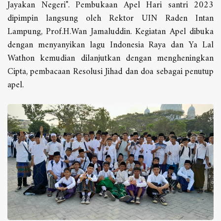
Jayakan Negeri". Pembukaan Apel Hari santri 2023
dipimpin langsung oleh Rektor UIN Raden Intan
Lampung, Prof.H.Wan Jamaluddin. Kegiatan Apel dibuka
dengan menyanyikan lagu Indonesia Raya dan Ya Lal
Wathon kemudian dilanjutkan dengan mengheningkan
Cipta, pembacaan Resolusi Jihad dan doa sebagai penutup
apel.