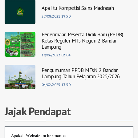
Apa Itu Kompetisi Sains Madrasah
27/08/2021 19:50
Penerimaan Peserta Didik Baru (PPDB)
Kelas Reguler MTs Negeri 2 Bandar
Lampung
10/06/2022 02:04
Pengumuman PPDB MTsN 2 Bandar
Lampung Tahun Pelajaran 2025/2026
04/02/2025 13:50
Jajak Pendapat
Apakah Website ini bermanfaat