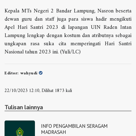
Kepala MTs Negeri 2 Bandar Lampung, Nasron beserta
dewan guru dan staff juga para siswa hadir mengikuti
Apel Hari Santri 2023 di lapangan UIN Raden Intan
Lampung lengkap dengan kostum dan atributnya sebagai
ungkapan rasa suka cita memperingati Hari Santri
Nasional tahun 2023 ini. (Yuli/LC)
Editor:
wahyudi
22/10/2023 12:10, Dilihat 1873 kali
Tulisan lainnya
INFO PENGAMBILAN SERAGAM
MADRASAH