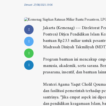
Dimuat: 27/08/2021 19:06
Jakarta (Kemenag) --- Direktorat P
Pontren) Ditjen Pendidikan Islam K
bantuan Rp233 miliar untuk pesant
Madrasah Diniyah Takmiliyah (MDT)
Program bantuan ini mencakup empat
manusia, akademik, serta sarana. Be
prasarana, insentif, dan bantuan lainn
Menteri Agama Yaqut Cholil Qoumas
dan fasilitasi pemerintah terhadap 
santrinya. “Jika empat aspek ini dip
dan pendidikan keagamaan Islam, b