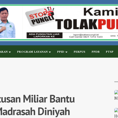
ARAN
PROGRAM LAYANAN
PPID
PERPUS
PPDB
PTSP
usan Miliar Bantu
Madrasah Diniyah