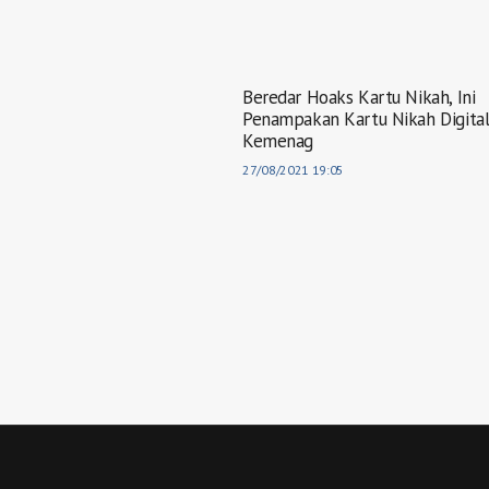
Beredar Hoaks Kartu Nikah, Ini
Penampakan Kartu Nikah Digita
Kemenag
27/08/2021 19:05
Waka Kesiswaan
TAUFIK HIDAYAT, S.Pd, M.Kes