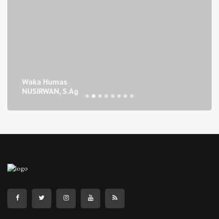
Waka Humas
NUSIRWAN, S.Ag