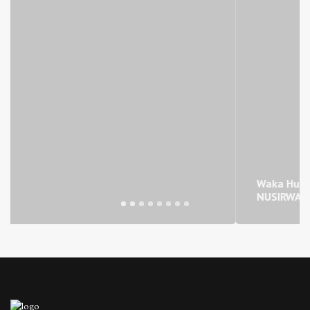
Waka Humas
NUSIRWAN, S.Ag