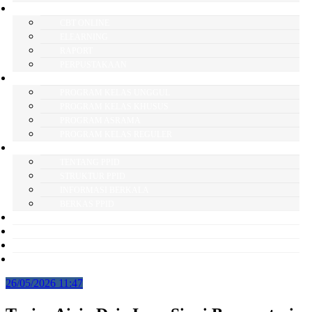
PEMBELAJARAN
CBT ONLINE
ELEARNING
RAPORT
PERPUSTAKAAN
PROGRAM LAYANAN
PROGRAM KELAS UNGGUL
PROGRAM KELAS KHUSUS
PROGRAM ASRAMA
PROGRAM KELAS REGULER
PPID
TENTANG PPID
STRUKTUR PPID
INFORMASI BERKALA
BERKAS PPID
PERPUS
PPDB
PTSP
LAYANAN PENGADUAN
26/05/2026 11:47