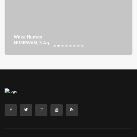
Waka Humas
NUSIRWAN, S.Ag