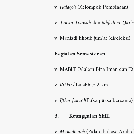
v
Halaqoh
(Kelompok Pembinaan)
v
Tahsin Tilawah
dan
tahfizh al-Qur’
v Menjadi khotib jum’at (diseleksi)
Kegiatan Semesteran
v MABIT (Malam Bina Iman dan Ta
v
R
ihlah
/Tadabbur Alam
v
Ifthor Jama’I
(Buka puasa bersama)
3.
Keunggulan Skill
v
Muhadhoroh (
Pidato bahasa Arab d