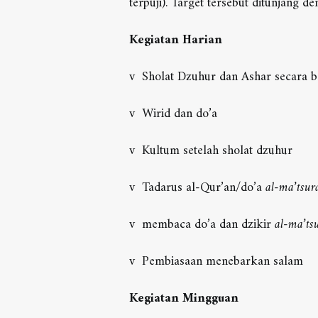
terpuji). Target tersebut ditunjang d
Kegiatan Harian
v Sholat Dzuhur dan Ashar secara be
v Wirid dan do’a
v Kultum setelah sholat dzuhur
v Tadarus al-Qur’an/do’a
al-ma’tsur
v membaca do’a dan dzikir
al-ma’ts
v Pembiasaan menebarkan salam
Kegiatan Mingguan