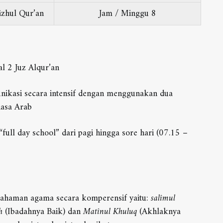
izhul Qur’an
8 Jam / Minggu
al 2 Juz Alqur’an
unikasi secara intensif dengan menggunakan dua
hasa Arab
“full day school” dari pagi hingga sore hari (07.15 –
ahaman agama secara komperensif yaitu:
salîmul
h
(Ibadahnya Baik) dan
Matînul Khuluq
(Akhlaknya