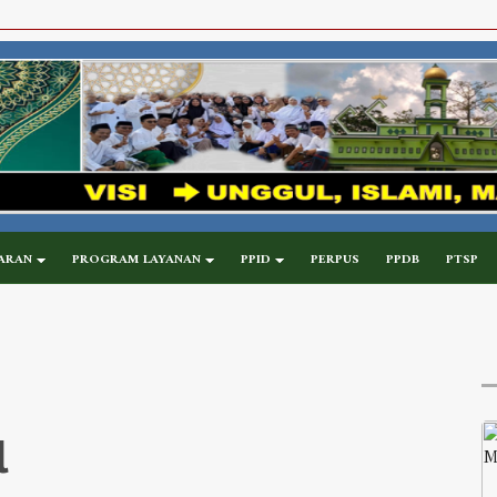
ARAN
PROGRAM LAYANAN
PPID
PERPUS
PPDB
PTSP
l