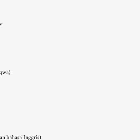
an
qwa)
an bahasa Inggris)