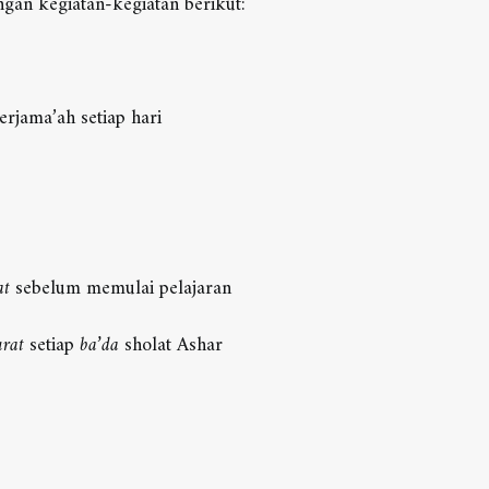
engan kegiatan-kegiatan berikut:
rjama’ah setiap hari
at
sebelum memulai pelajaran
urat
setiap
ba’da
sholat Ashar