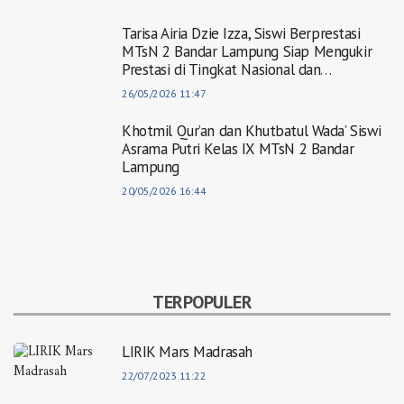
Tarisa Airia Dzie Izza, Siswi Berprestasi
MTsN 2 Bandar Lampung Siap Mengukir
Prestasi di Tingkat Nasional dan
Internasional
26/05/2026 11:47
Khotmil Qur’an dan Khutbatul Wada’ Siswi
Asrama Putri Kelas IX MTsN 2 Bandar
Lampung
20/05/2026 16:44
TERPOPULER
LIRIK Mars Madrasah
22/07/2023 11:22