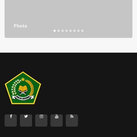
Waka Humas
NUSIRWAN, S.Ag