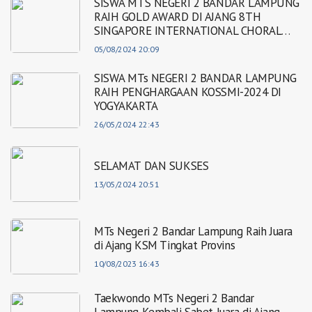
SISWA MTS NEGERI 2 BANDAR LAMPUNG
RAIH GOLD AWARD DI AJANG 8TH
SINGAPORE INTERNATIONAL CHORAL
FESTIVAL (SICF)
05/08/2024 20:09
SISWA MTs NEGERI 2 BANDAR LAMPUNG
RAIH PENGHARGAAN KOSSMI-2024 DI
YOGYAKARTA
26/05/2024 22:43
SELAMAT DAN SUKSES
13/05/2024 20:51
MTs Negeri 2 Bandar Lampung Raih Juara
di Ajang KSM Tingkat Provins
10/08/2023 16:43
Taekwondo MTs Negeri 2 Bandar